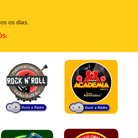
os os dias.
ÓS: