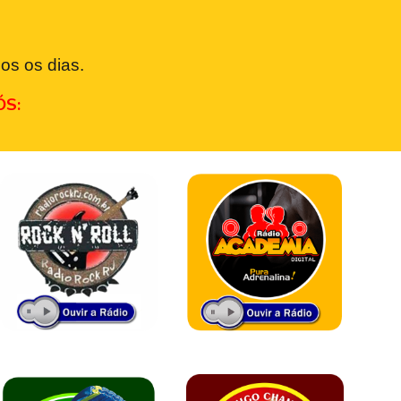
os os dias.
ÓS: