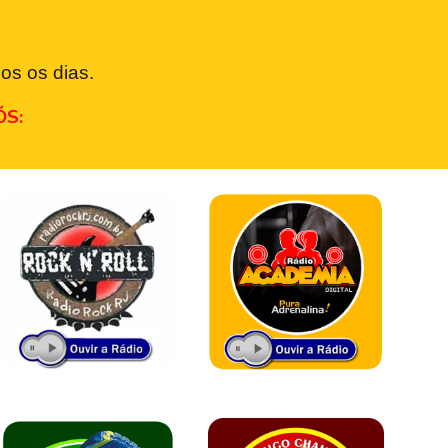
os os dias.
ÓS: