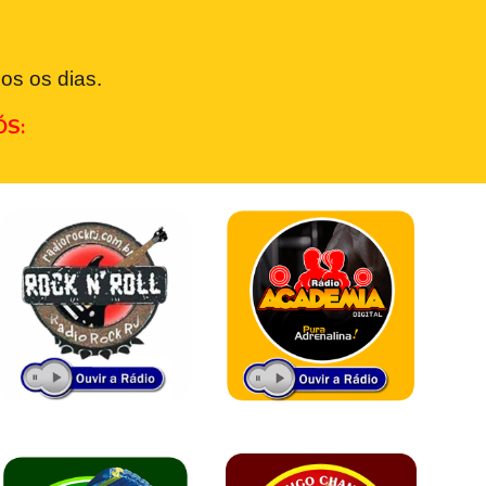
os os dias.
ÓS: