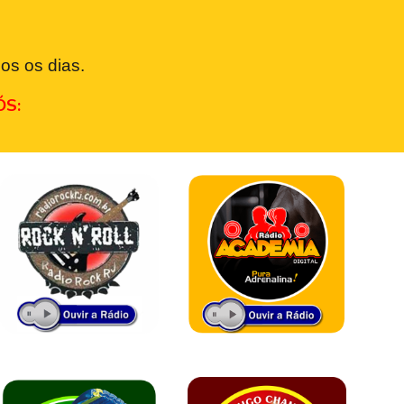
os os dias.
ÓS: