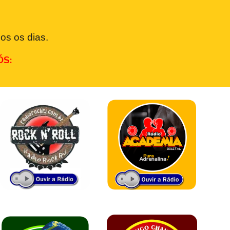
os os dias.
ÓS: