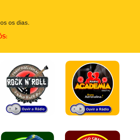
os os dias.
ÓS: