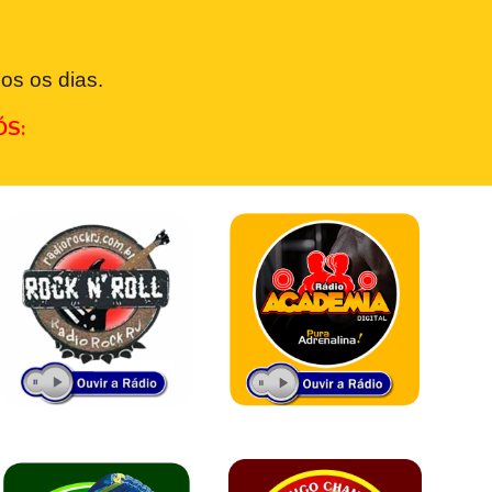
os os dias.
ÓS: