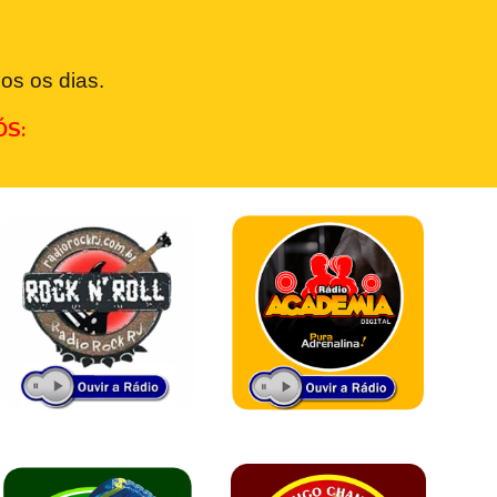
os os dias.
ÓS: