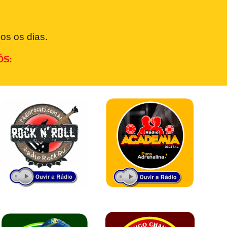
os os dias.
ÓS: