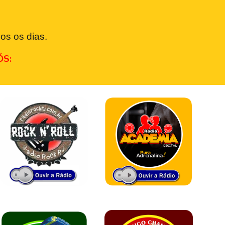
os os dias.
ÓS: