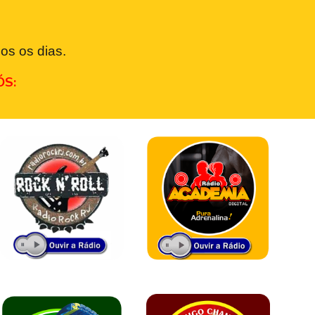
os os dias.
ÓS: