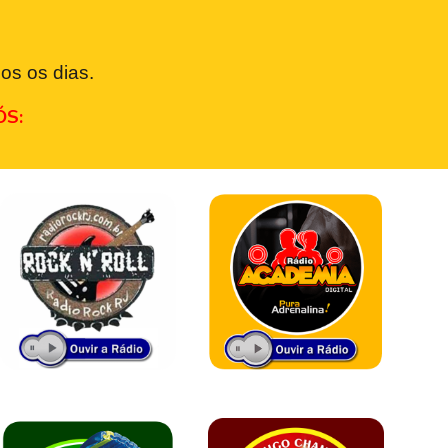
os os dias.
ÓS: