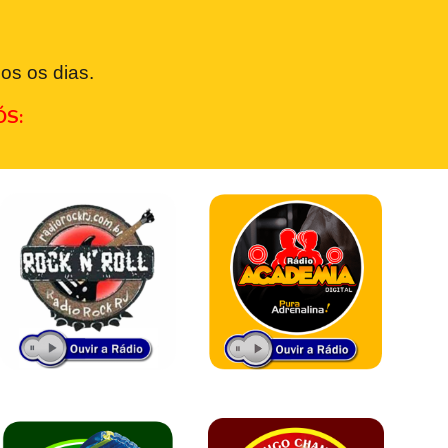
os os dias.
ÓS: