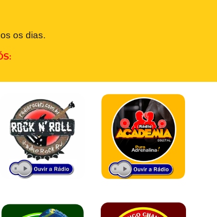
os os dias.
ÓS: