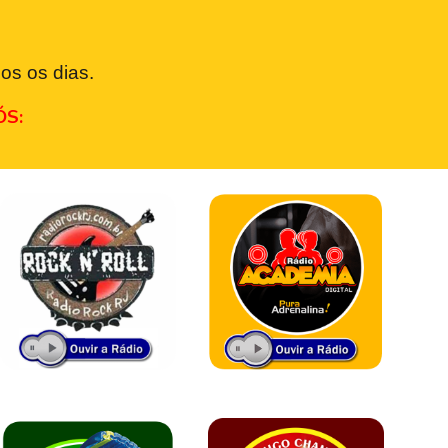
os os dias.
ÓS: